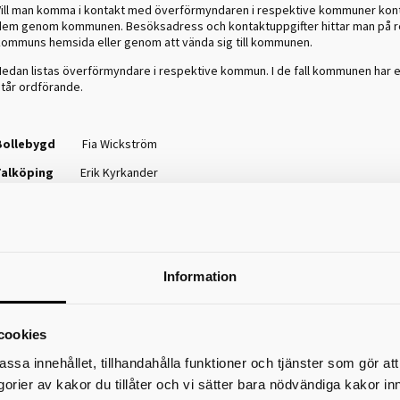
Vill man komma i kontakt med överförmyndaren i respektive kommuner kon
dem genom kommunen. Besöksadress och kontaktuppgifter hittar man på r
kommuns hemsida eller genom att vända sig till kommunen.
Nedan listas överförmyndare i respektive kommun. I de fall kommunen har
står ordförande.
Bollebygd
Fia Wickström
Falköping
Erik Kyrkander
Gullspång
Maria Gustafsson
Herrljunga
Gun Carlsson
Hjo
Eva Torstensson
Information
Mariestad
Richard Thorell
Svenljunga
Tomas Klug
cookies
Skövde
Maria Hjärtqvist
assa innehållet, tillhandahålla funktioner och tjänster som gör at
Tibro
Bengt Ferm
egorier av kakor du tillåter och vi sätter bara nödvändiga kakor in