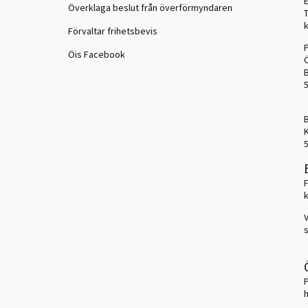
Överklaga beslut från överförmyndaren
Förvaltar frihetsbevis
Öis Facebook
k
V
s
h