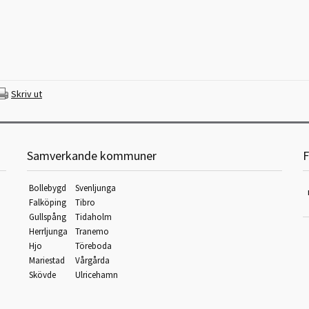
Skriv ut
Samverkande kommuner
F
Bollebygd
Svenljunga
Falköping
Tibro
Gullspång
Tidaholm
Herrljunga
Tranemo
Hjo
Töreboda
Mariestad
Vårgårda
Skövde
Ulricehamn