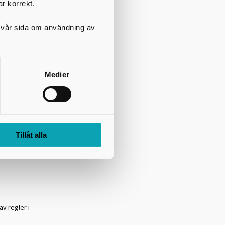
ar korrekt.
på vår sida om användning av
Medier
an starten
Tillåt alla
kövde, Tibro
v regler i