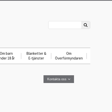
Om barn
Blanketter &
Om
nder 18 år
E-tjänster
Överförmyndaren
Kontakta oss