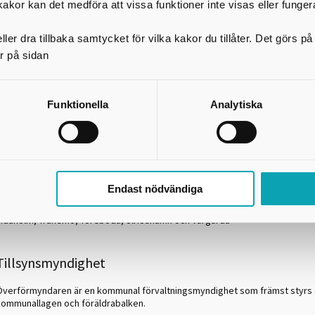
Tidaholm
Tommy Larsson
kakor kan det medföra att vissa funktioner inte visas eller funger
Tranemo
Driton Bilalli
ler dra tillbaka samtycket för vilka kakor du tillåter. Det görs 
Töreboda
Anne-Marie Lundin
r på sidan
Ulricehamn
Lena Brännmar
Vårgårda
Göran Hernberger
Funktionella
Analytiska
Om vår samverkan
Överförmyndare i samverkan, Öis grundades den 1 januari 2007 och har sed
utökat verksamheten. Idag ingår 14 samverkanskommuner.
Endast nödvändiga
Bollebygd, Falköping, Gullspång, Herrljunga, Hjo, Mariestad, Svenljunga, S
Tidaholm, Tranemo, Töreboda, Ulricehamn och Vårgårda
Tillsynsmyndighet
Överförmyndaren är en kommunal förvaltningsmyndighet som främst styrs a
kommunallagen och föräldrabalken.