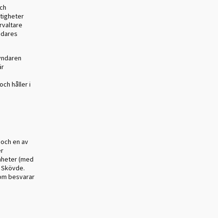
och
ttigheter
rvaltare
ndares
yndaren
är
ch håller i
 och en av
er
nheter (med
i Skövde.
om besvarar