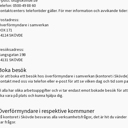
E-post: ois@skovde.se
Telefon: 0500-49 88 60
kontaktcenters telefontider gäller. För mer information och avvikande tider
Postadress:
Överförmyndare i samverkan
BOX 171
54124 SKÖVDE
Besöksadress:
Kungsgatan 19B
54131 SKÖVDE
Boka besök
För att boka ett besök hos överförmyndare i samverkan (kontoret i Skövde)
ontakt med oss via telefon eller e-post för att se vilken dag och tid som p
i alla har olika arbetsuppgifter och vi tar endast emot bokade besök för att
ka vara på plats och kunna hjälpa dig.
Överförmyndare i respektive kommuner
På kontoret i Skövde besvaras alla verksamhetsfrågor, det är hit du vänder
ar frågor.