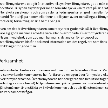
Överförmyndarens uppgift är att utöva tillsyn över förmyndare, gode män 
örvaltare. Tillsynen skyddar personer som inte själva kan ta vara på sina rä
eller sköta sin ekonomi och som av den anledningen har en god man eller fö
utsedd för att hjälpa honom eller henne. Tillsynen avser också legala förmy
föräldrar) förvaltning av sina barns pengar.
Även om det är överförmyndaren som rekryterar gode män så är överförm
vare sig gode männens arbetsgivare eller överordnade. Överförmyndaren 
tillsynsmyndighet, som god man har man själv ansvar för sitt uppdrag.
Överförmyndaren bistår dock med information om det regelverk som finns o
utbildningar för gode män.
Verksamhet
Verksamheten bedrivs i ett gemensamt överförmyndarkontor i Skövde. Var
de samverkande kommunerna har fortfarande en egen överförmyndare ell
överförmyndarnämnd. Överförmyndarna har delegerat sina beslutsbefoge
undantag av vissa beslut) till tjänstemännen på det gemensamma kontoret 
Tjänstemännen är anställda av Skövde kommun och det är tjänstemännen s
alla verksamhetsfrågor.