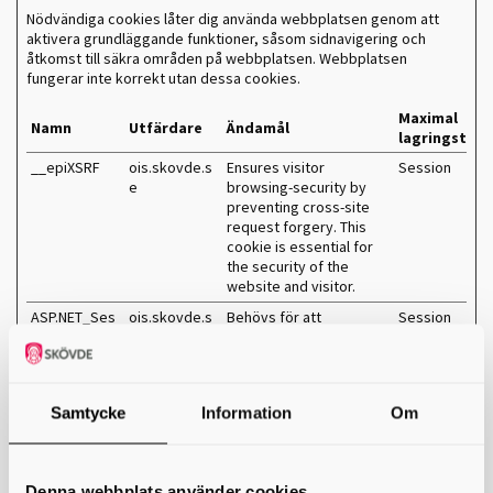
Nödvändiga cookies låter dig använda webbplatsen genom att
aktivera grundläggande funktioner, såsom sidnavigering och
åtkomst till säkra områden på webbplatsen. Webbplatsen
fungerar inte korrekt utan dessa cookies.
Maximal
Namn
Utfärdare
Ändamål
lagringstid
__epiXSRF
ois.skovde.s
Ensures visitor
Session
e
browsing-security by
preventing cross-site
request forgery. This
cookie is essential for
the security of the
website and visitor.
ASP.NET_Ses
ois.skovde.s
Behövs för att
Session
sionId
e
identifiera klienten med
websessionen.
CookieConse
Cookiebot
Indikerar medgivande
1 år
nt
för cookies.
Samtycke
Information
Om
survey-
ois.skovde.s
Kommer ihåg
Session
countdown
e
användarens val för
visning av
Denna webbplats använder cookies