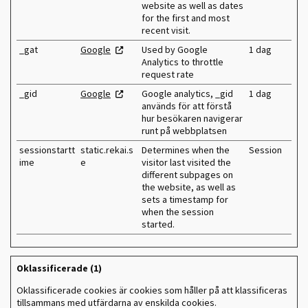
website as well as dates
for the first and most
recent visit.
_gat
Google
Used by Google
1 dag
Analytics to throttle
request rate
_gid
Google
Google analytics, _gid
1 dag
används för att förstå
hur besökaren navigerar
runt på webbplatsen
sessionstartt
static.rekai.s
Determines when the
Session
ime
e
visitor last visited the
different subpages on
the website, as well as
sets a timestamp for
when the session
started.
Oklassificerade (1)
Oklassificerade cookies är cookies som håller på att klassificeras
tillsammans med utfärdarna av enskilda cookies.