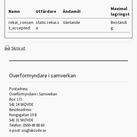
Maximal
Namn
Utfärdare
Ändamål
lagringstid
rekai_consen
static.rekai.s
Väntande
Beständi
t_accepted
e
g
Skriv ut
Överförmyndare i samverkan
Postadress:
Överförmyndare i Samverkan
Box 171
541 24 SKÖVDE
Besöksadress:
Kungsgatan 19 B
541 31 SKÖVDE
Telefon: 0500-49 88 60
e-post:
ois@skovde.se