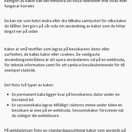
kategori av kakor kan det medföra att vissa funktioner inte visas eller
fungerar korrekt.
Du kan när som helst ändra eller dra tillbaka samtycket för vilka kakor
du tillåter. Det görs på vår sida om användning av kakor som du hittar
längst ner på sidan
Kakor är små textfiler som lagras på besökarens dator eller
surfenhet, de kallas kakor eller cookies. De vanligaste
användningsområdena är att spara användarens val på en webbsida,
för teknisk information samt för att samla in besöksbeteende för till
exempel statistik.
Det finns två typer av kakor:
En permanent kaka ligger kvar på besökarens dator under en
bestämd tid.
En sessionskaka lagras tillfälligt i datorns minne under tiden en
besökare är inne på en webbsida. Sessionskakor försvinner när
du stänger din webbläsare.
På webbplatsen finns en standarduppsättning kakor som används på