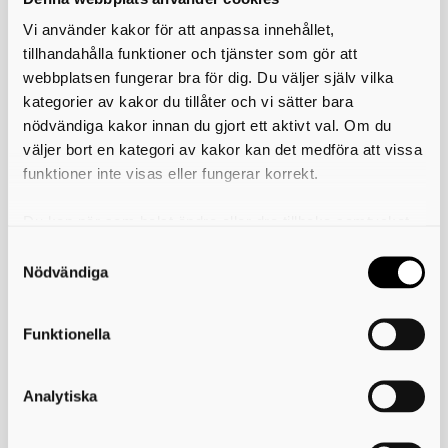
webbundersökning.
Vi använder kakor för att anpassa innehållet,
tillhandahålla funktioner och tjänster som gör att
Funktionella (5)
webbplatsen fungerar bra för dig. Du väljer själv vilka
Funktionella cookies behövs för att tillhandahålla vissa funktioner
kategorier av kakor du tillåter och vi sätter bara
och komma ihåg information som ändrar hur webbplatsen fungerar
nödvändiga kakor innan du gjort ett aktivt val. Om du
eller visas. Webbplatsen fungerar om du inte vill att vi sätter
väljer bort en kategori av kakor kan det medföra att vissa
funktionella kakor, men du kan inte använda de specifika
funktionerna.
funktioner inte visas eller fungerar korrekt.
Maximal
Namn
Utfärdare
Ändamål
Du kan när som helst ändra eller dra tillbaka samtycket
lagringstid
för vilka kakor du tillåter. Det görs på vår sida om
last10651112
static.rekai.s
Väntande
Session
användning av kakor som du hittar längst ner på sidan
e
Nödvändiga
rekOrgRef
static.rekai.s
Väntande
Session
e
Funktionella
rektabs
static.rekai.s
Väntande
Session
e
sp10651112
static.rekai.s
Väntande
Session
Analytiska
e
vds10651112
static.rekai.s
Väntande
Beständi