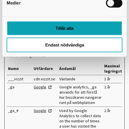
e
g
Medier
Analytiska (6)
Tillåt alla
Cookies för statistik hjälper oss som webbplatsägare att förstå
hur du som besökare interagerar med våra webbplatser genom
att samla och rapportera in information anonymt. Informationen
Endast nödvändiga
används för uppföljning, anpassning av innehåll och optimering
användarupplevelsen. Ingen information skickas eller lagras
utanför Sverige och EU
Maximal
Namn
Utfärdare
Ändamål
lagringstid
___vizzit
cdn.vizzit.se
Väntande
1 år
_ga
Google
Google analytics, _ga
2 år
används för att förstå
hur besökaren navigerar
runt på webbplatsen
_ga_#
Google
Used by Google
2 år
Analytics to collect data
on the number of times
a user has visited the