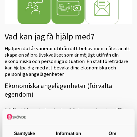
Vad kan jag få hjälp med?
Hjälpen du får varierar utifrån ditt behov men målet är att
skapa en så bra livskvalitet som är möjligt utifrån din
ekonomiska och personliga situation. En ställföreträdare
kan hjälpa dig med att bevaka dina ekonomiska och
personliga angelägenheter.
Ekonomiska angelägenheter (förvalta
egendom)
Ställföreträdaren ska bevaka dina rättigheter gentemot samhället,
myndigheter, företag och privatpersoner och se till att du får de
insatser och ersättningar från samhället som du har rätt till och
behöver. Exempel kan vara att ansöka om ledsagarservice, ansöka
om kontaktperson, ansöka om skuldsanering, överklaga
Samtycke
Information
Om