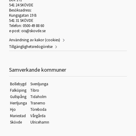
541 24 SKÖVDE
Besöksadress:
Kungsgatan 19 B
541 31 SKÖVDE
Telefon: 0500-49 88 60
e-post:
ois@skovde.se
Användning av kakor (cookies)
Tillgänglighetsredogörelse
Samverkande kommuner
Bollebygd
Svenljunga
Falköping
Tibro
Gullspång
Tidaholm
Herrljunga
Tranemo
Hjo
Töreboda
Mariestad
Vårgårda
Skövde
Ulricehamn