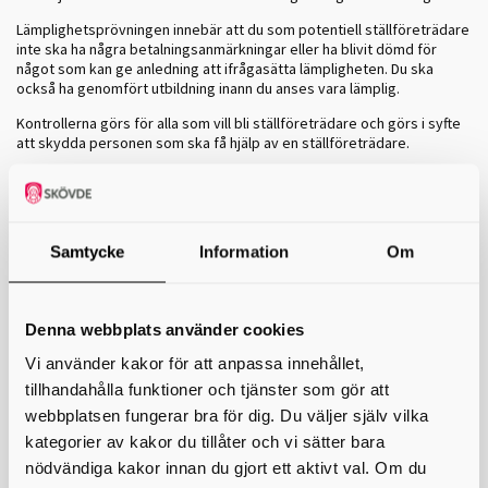
Lämplighetsprövningen innebär att du som potentiell ställföreträdare
inte ska ha några betalningsanmärkningar eller ha blivit dömd för
något som kan ge anledning att ifrågasätta lämpligheten. Du ska
också ha genomfört utbildning inann du anses vara lämplig.
Kontrollerna görs för alla som vill bli ställföreträdare och görs i syfte
att skydda personen som ska få hjälp av en ställföreträdare.
Kvalifikationer
För att du ska lyckas i din roll som ställföreträdare finns vissa
Samtycke
Information
Om
förutsättningar:
Att du har viljan och förmågan att kunna engagera dig för en
annan person och vara lyhörd för dom behov som finns. Du ska
alltid agera utifrån din huvudmans bästa.
Denna webbplats använder cookies
Vi använder kakor för att anpassa innehållet,
Att du har vardagliga kunskaper i ekonomi. Detta för att kunna ta
hand om en annan persons ekonomi, kunna sätta upp en hållbar
tillhandahålla funktioner och tjänster som gör att
budget samt att kunna fylla i en enklare årsredovisning till
webbplatsen fungerar bra för dig. Du väljer själv vilka
överförmyndaren.
kategorier av kakor du tillåter och vi sätter bara
Att du har kunskap om hur samhället fungerar. Du har kontakt med
nödvändiga kakor innan du gjort ett aktivt val. Om du
olika myndigheter och tar reda på information om det är något du