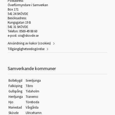
Postadress:
Överförmyndare i Samverkan
Box 171
541 24 SKÖVDE
Besöksadress:
Kungsgatan 19 B
541 31 SKÖVDE
Telefon: 0500-49 88 60
e-post:
ois@skovde.se
Användning av kakor (cookies)
Tillgänglighetsredogörelse
Samverkande kommuner
Bollebygd
Svenljunga
Falköping
Tibro
Gullspång
Tidaholm
Herrljunga
Tranemo
Hjo
Töreboda
Mariestad
Vårgårda
Skövde
Ulricehamn