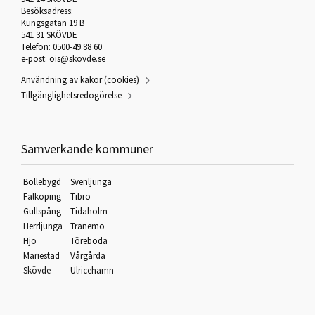
Besöksadress:
Kungsgatan 19 B
541 31 SKÖVDE
Telefon: 0500-49 88 60
e-post:
ois@skovde.se
Användning av kakor (cookies)
Tillgänglighetsredogörelse
Samverkande kommuner
Bollebygd
Svenljunga
Falköping
Tibro
Gullspång
Tidaholm
Herrljunga
Tranemo
Hjo
Töreboda
Mariestad
Vårgårda
Skövde
Ulricehamn