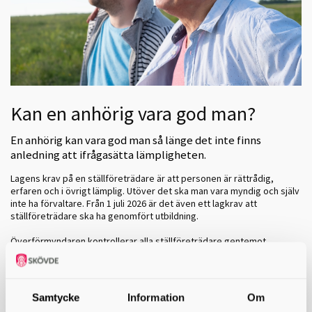
Kan en anhörig vara god man?
En anhörig kan vara god man så länge det inte finns
anledning att ifrågasätta lämpligheten.
Lagens krav på en ställföreträdare är att personen är rättrådig,
erfaren och i övrigt lämplig. Utöver det ska man vara myndig och själv
inte ha förvaltare. Från 1 juli 2026 är det även ett lagkrav att
ställföreträdare ska ha genomfört utbildning.
Överförmyndaren kontrollerar alla ställföreträdare gentemot
belastningsregister, socialregister och gör en kontroll av
betalningsanmärkningar. Överförmydnaren ska också se till att alla
ställföreträdare genomför utbildning.
Samtycke
Information
Om
Att tänka på