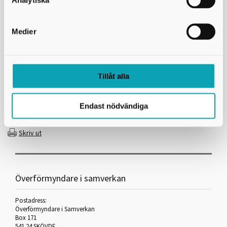
Analytiska
Medier
Andra sätt att få hjälp
ATT FÅ EN GOD MAN
Tillåt alla
Vad kan dina anhöriga göra för dig utan att ha rollen som
ställföreträdare? Läs mer här.
Endast nödvändiga
Skriv ut
Överförmyndare i samverkan
Postadress:
Överförmyndare i Samverkan
Box 171
541 24 SKÖVDE