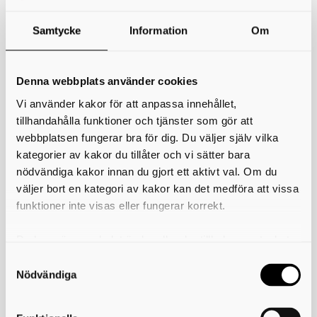
Samtycke
Information
Om
Blanketter & E-tjänster
I menyn under den här huvudrubriken hittar du blanketter
Denna webbplats använder cookies
och e-tjänster för olika ändamål inom överförmyndarens
verksamhetsområde.
Vi använder kakor för att anpassa innehållet,
tillhandahålla funktioner och tjänster som gör att
Blanketter som är i pdf-format öppnas i ett nytt fönster. För att få
webbplatsen fungerar bra för dig. Du väljer själv vilka
tillgång till materialet behöver du ha programmet Adobe Reader,
länk hittar du till höger.
kategorier av kakor du tillåter och vi sätter bara
E-tjänsterna öppnas i ett nytt fönster, spara filen på din dator och fyll
nödvändiga kakor innan du gjort ett aktivt val. Om du
sedan i blanketten.
väljer bort en kategori av kakor kan det medföra att vissa
funktioner inte visas eller fungerar korrekt.
Skriv ut
Du kan när som helst ändra eller dra tillbaka samtycket
Länkar
för vilka kakor du tillåter. Det görs på vår sida om
Adobe Reader
användning av kakor som du hittar längst ner på sidan
Nödvändiga