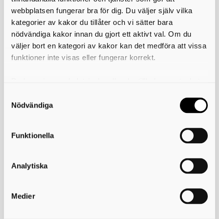
webbplatsen fungerar bra för dig. Du väljer själv vilka
Skriv ut
kategorier av kakor du tillåter och vi sätter bara
nödvändiga kakor innan du gjort ett aktivt val. Om du
väljer bort en kategori av kakor kan det medföra att vissa
funktioner inte visas eller fungerar korrekt.
Överförmyndare i samverkan
Du kan när som helst ändra eller dra tillbaka samtycket
Postadress:
för vilka kakor du tillåter. Det görs på vår sida om
Överförmyndare i Samverkan
Box 171
användning av kakor som du hittar längst ner på sidan
Nödvändiga
541 24 SKÖVDE
Besöksadress:
Kungsgatan 19 B
Funktionella
541 31 SKÖVDE
Telefon: 0500-49 88 60
e-post:
ois@skovde.se
Analytiska
Användning av kakor (cookies)
Tillgänglighetsredogörelse
Medier
Samverkande kommuner