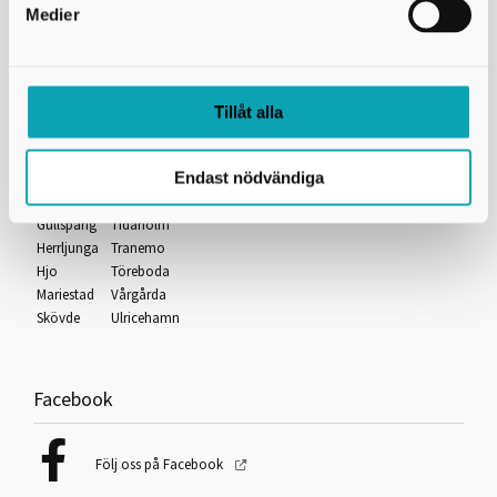
Medier
Användning av kakor (cookies)
Tillgänglighetsredogörelse
Tillåt alla
Samverkande kommuner
Endast nödvändiga
Bollebygd
Svenljunga
Falköping
Tibro
Gullspång
Tidaholm
Herrljunga
Tranemo
Hjo
Töreboda
Mariestad
Vårgårda
Skövde
Ulricehamn
Facebook
Följ oss på Facebook