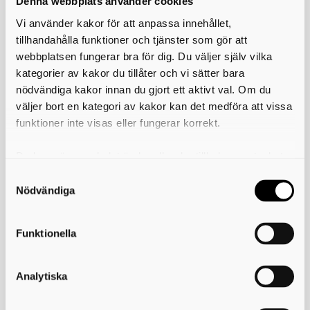
Denna webbplats använder cookies
(OBS! Spara och öppna sparad fil med Adobe reader om du
Vi använder kakor för att anpassa innehållet,
ska fylla i den på datorn.) Förteckningen lämnar du som
förmyndare in för att redovisa den omyndiges tillgångar
tillhandahålla funktioner och tjänster som gör att
och eventuella skulder. Den upprättas den dag den
webbplatsen fungerar bra för dig. Du väljer själv vilka
omyndiges tillgångar överstiger 8 basbelopp och ska
kategorier av kakor du tillåter och vi sätter bara
lämnas in till överförmyndaren inom två veckor.
nödvändiga kakor innan du gjort ett aktivt val. Om du
väljer bort en kategori av kakor kan det medföra att vissa
Skriv ut
funktioner inte visas eller fungerar korrekt.
Du kan när som helst ändra eller dra tillbaka samtycket
för vilka kakor du tillåter. Det görs på vår sida om
Överförmyndare i samverkan
användning av kakor som du hittar längst ner på sidan
Nödvändiga
Postadress:
Överförmyndare i Samverkan
Box 171
Funktionella
541 24 SKÖVDE
Besöksadress:
Kungsgatan 19 B
Analytiska
541 31 SKÖVDE
Telefon: 0500-49 88 60
e-post:
ois@skovde.se