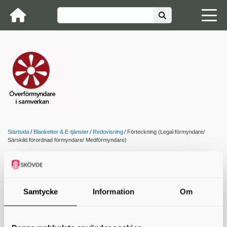
Startsida
Blanketter & E-tjänster
Redovisning
Förteckning (Legal förmyndare/
Särskild förordnad förmyndare/ Medförmyndare)
Förteckning (Legal förmyndare/
Särskild förordnad förmyndare/
Samtycke
Information
Om
Medförmyndare)