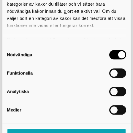
kategorier av kakor du tillåter och vi sätter bara
nödvändiga kakor innan du gjort ett aktivt val. Om du
väljer bort en kategori av kakor kan det medföra att vissa
Överförmyndare i samverkan
funktioner inte visas eller fungerar korrekt.
Postadress:
Överförmyndare i Samverkan
Du kan när som helst ändra eller dra tillbaka samtycket
Box 171
för vilka kakor du tillåter. Det görs på vår sida om
541 24 SKÖVDE
användning av kakor som du hittar längst ner på sidan
Besöksadress:
Nödvändiga
Kungsgatan 19 B
541 31 SKÖVDE
Telefon: 0500-49 88 60
Funktionella
e-post:
ois@skovde.se
Användning av kakor (cookies)
Tillgänglighetsredogörelse
Analytiska
Medier
Samverkande kommuner
Bollebygd
Svenljunga
Falköping
Tibro