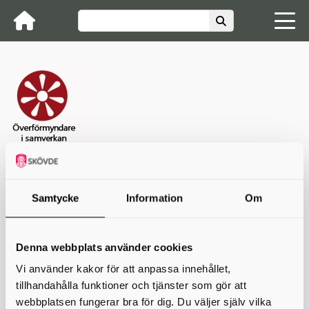
Startsida
Blanketter & E-tjänster
Ansökan och anmälan godmanskap
Ansökan om
godmanskap
Samtycke
Information
Om
Ansökan om godmanskap
Denna webbplats använder cookies
Blankett för ansökan om godmanskap enligt 11 kap § 4.
Vi använder kakor för att anpassa innehållet,
tillhandahålla funktioner och tjänster som gör att
Skriv ut
webbplatsen fungerar bra för dig. Du väljer själv vilka